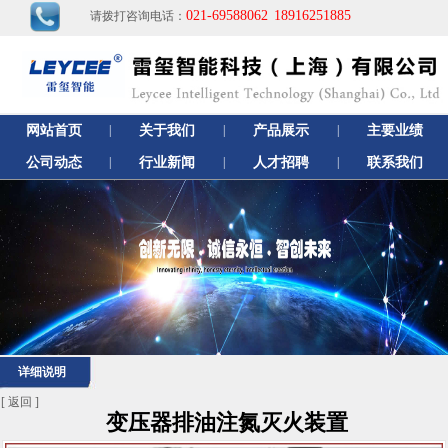
021-69588062
18916251885
请拨打咨询电话：
网站首页
|
关于我们
|
产品展示
|
主要业绩
公司动态
|
行业新闻
|
人才招聘
|
联系我们
详细说明
[
返回
]
变压器排油注氮灭火装置