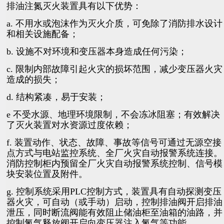
排油注氮灭火装置具有以下优势：
a. 不用水或泡沫作为灭火介质，可免除了消防排水设计
和相关设施配备；
b. 设施不对环境和变压器本身造成任何污染；
c. 限制内部故障引起火灾的损坏范围，减少变压器火灾
造成的损失；
d. 结构紧凑，易于安装；
e 不受水源、地理环境限制，不会冻冰阻塞；有效解决
了灭火装置对水资源过度依赖；
f. 装置动作、状态、故障、事故等信号可通过无源空接
点方式与电站监控系统、全厂火
灾自动报警系统连接。
消防控制柜内预留全厂火灾自动报警系统控制、信号模
块安装位
置及附件。
g. 控制系统采用PLC控制方式，装置具有自动探测变压
器火灾，可自动（或手动）启
动，控制排油阀开启排油
泄压，同时断流阀能有效阻止储油柜至油箱的油路，并
控制氮
气释放阀开启向变压器注入氮气等功能。