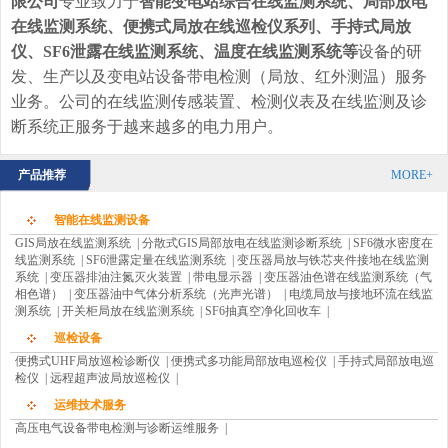
限公司
专业致力于
智能变电站综合在线监测系统、
局部放电
在线监测系统
、
便携式局放在线巡检仪系列
、手持式局放
仪、SF6泄露在线监测系统、温度在线监测系统等
设备的研
发、生产以及变电站设备带电检测（局放、红外测温）服务
业务。公司的在线监测传感装置、检测仪表及在线监测及诊
断系统正服务于越来越多的电力用户。
产品推荐
MORE+
智能在线监测设备
GIS局放在线监测系统
|
分散式GIS局部放电在线监测诊断系统
|
SF6微水密度在
线监测系统
|
SF6泄露定量在线监测系统
|
变压器局放与铁芯夹件接地在线监测
系统
|
变压器排油注氮灭火装置
|
带电显示器
|
变压器油色谱在线监测系统（气
相色谱）
|
变压器油中气体分析系统（光声光谱）
|
电缆局放与接地环流在线监
测系统
|
开关柜局放在线监测系统
|
SF6抽真空净化回收车
|
巡检设备
便携式UHF局放巡检诊断仪
|
便携式多功能局部放电巡检仪
|
手持式局部放电巡
检仪
|
远程超声波局放巡检仪
|
运维技术服务
高压电气设备带电检测与诊断运维服务
|